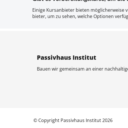
Ein­ige Kur­san­bi­eter bi­eten mög­lich­er­wei­se 
bi­eter, um zu se­hen, wel­che Op­ti­on­en ver­fü
Pas­siv­haus In­sti­tut
Bau­en wir ge­mein­sam an ei­ner nach­hal­ti­g
© Co­py­right Pas­siv­haus In­sti­tut 2026