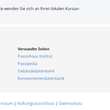
t­te wen­den Sie sich an Ih­ren lo­ka­len Kur­san­
Ver­wand­te Sei­ten
Pas­siv­haus In­sti­tut
Pas­si­pe­dia
Ge­bäu­de­da­ten­bank
Kom­po­nen­ten­da­ten­bank
res­s­um
|
Haf­tungs­aus­schluss
|
Da­ten­schutz