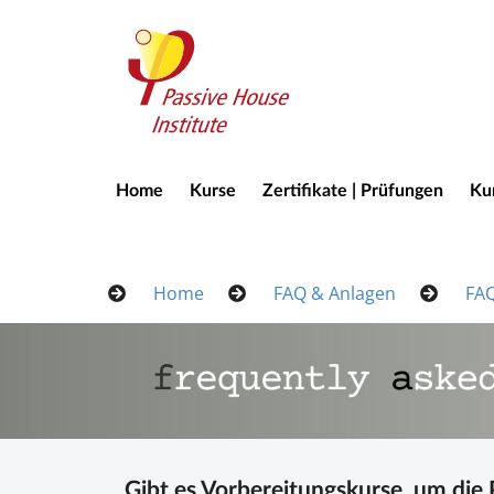
Home
Kurse
Zertifikate | Prüfungen
Kur
Home
FAQ & Anlagen
FA
Gibt es Vor­be­rei­tungs­kur­se, um die