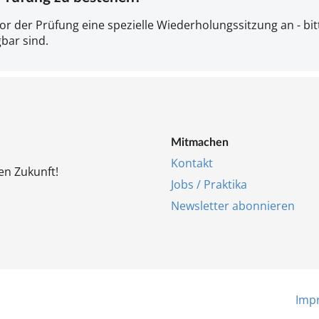
vor der Prü­fung ei­ne spez­i­el­le Wie­der­ho­lungs­sit­zung an - bi
g­bar sind.
Mit­ma­chen
Kon­takt
en Zu­kunft!
Jobs / Prak­ti­ka
Newslet­ter abon­nie­ren
Im­p