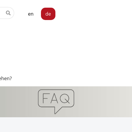
en
de
tehen?