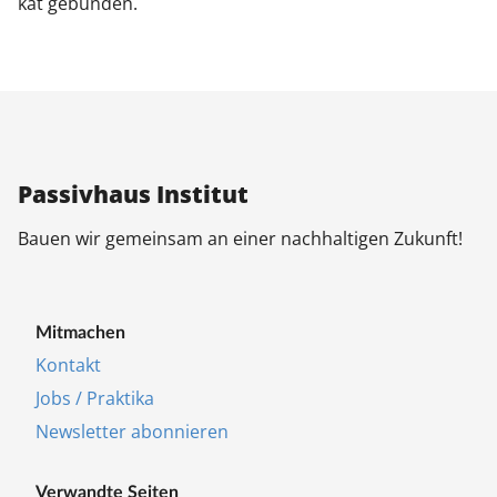
kat ge­bun­den.
Pas­siv­haus In­sti­tut
Bau­en wir ge­mein­sam an ei­ner nach­hal­ti­gen Zu­kunft!
Mit­ma­chen
Kon­takt
Jobs / Prak­ti­ka
Newslet­ter abon­nie­ren
Ver­wand­te Sei­ten