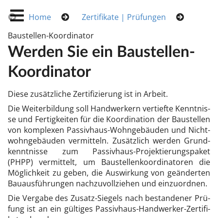
Home
Zertifikate | Prüfungen
Baustellen-Koordinator
Wer­den Sie ein Bau­stel­len-
Ko­or­di­na­tor
Die­se zu­sätz­li­che Zer­ti­fi­zie­rung ist in Ar­beit.
Die Wei­ter­bil­dung soll Hand­wer­kern ver­tief­te Kennt­nis­
se und Fer­tig­kei­ten für die Ko­or­di­na­ti­on der Bau­stel­len
von kom­ple­xen Pas­siv­haus-Wohn­ge­bäu­den und Nicht­
wohn­ge­bäu­den ver­mit­teln. Zu­sätz­lich wer­den Grund­
kennt­nis­se zum Pas­siv­haus-Pro­jek­tie­rungs­pa­ket
(PHPP) ver­mit­telt, um Bau­stel­len­ko­or­di­na­to­ren die
Mög­lich­keit zu ge­ben, die Aus­wir­kung von ge­än­der­ten
Bau­aus­füh­run­gen nach­zu­voll­zie­hen und ein­zu­ord­nen.
Die Ver­ga­be des Zu­satz-Sie­gels nach be­stan­de­ner Prü­
fung ist an ein gül­ti­ges Pas­siv­haus-Hand­wer­ker-Zer­ti­fi­