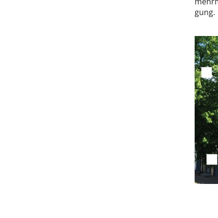
mehr­ma
gung.