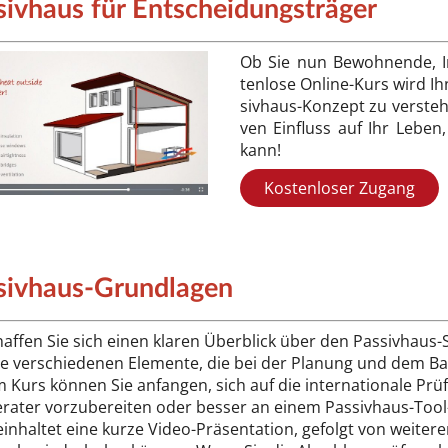
s­ivhaus für Entscheidungsträger
Ob Sie nun Be­woh­nen­de, In­v
ten­lo­se On­li­ne-Kurs wird I
siv­haus-Kon­zept zu ver­ste­h
ven Ein­fluss auf Ihr Le­ben
kann!
Kostenloser Zugang
sivhaus-Grundlagen
af­fen Sie sich einen kla­ren Über­blick über den Pas­siv­haus-Sta
e ver­schie­de­nen Ele­men­te, die bei der Pla­nung und dem Bau
 Kurs kön­nen Sie an­fan­gen, sich auf die in­ter­na­tio­na­le Prü­f
­ra­ter vor­zu­be­rei­ten oder bes­ser an ei­nem Pas­siv­haus-Tool
in­hal­tet ei­ne kur­ze Vi­deo-Prä­sen­ta­ti­on, ge­folgt von wei­te­