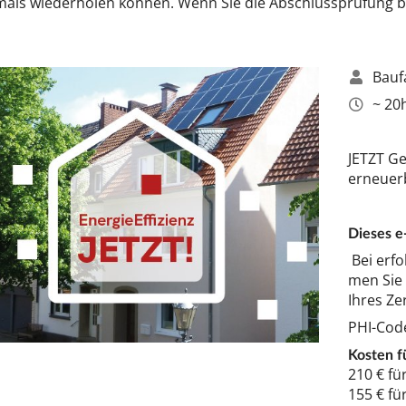
ls wie­der­ho­len kön­nen. Wenn Sie die Ab­schluss­prü­fung be­st
Bau­fa
~ 20h 
JETZT Ge
er­neu­er­
Die­ses e
Bei er­fo
men Sie
Ih­res Zer­
PHI-Co­de
Kos­ten f
210 € für
155 € für