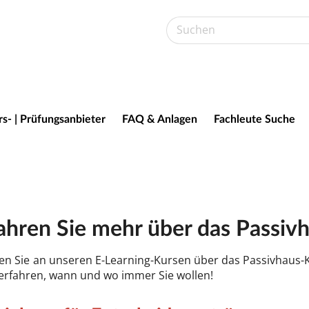
s- | Prüfungsanbieter
FAQ & Anlagen
Fachleute Suche
fah­ren Sie mehr über das Pas­siv­h
n Sie an un­se­ren E-Le­ar­ning-Kur­sen über das Pas­siv­haus­-K
er­fah­ren, wann und wo im­mer Sie wol­len!