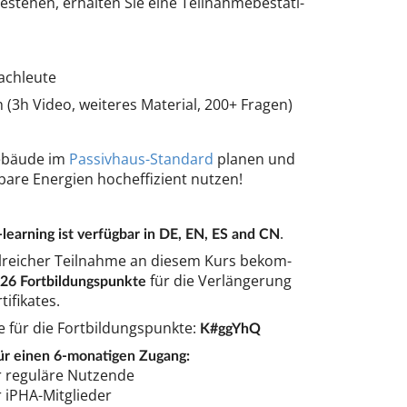
e­hen, er­hal­ten Sie ei­ne Teil­nah­me­be­stä­ti­
ch­leu­te
(3h Vi­deo, wei­te­res Ma­te­ri­al, 200+ Fra­gen)
­bäu­de im
Pas­siv­haus-Stan­dard
pla­nen und
ba­re Ener­gi­en hoch­ef­fi­zi­ent nut­zen!
.
-le­ar­ning ist ver­füg­bar in DE, EN, ES and CN
l­rei­cher Teil­nah­me an die­sem Kurs be­kom­
für die Ver­län­ge­rung
26 Fort­bil­dungs­punk­te
ti­fi­ka­tes.
 für die Fort­bil­dungs­punk­te:
K#ggY­hQ
ür einen 6-mo­na­ti­gen Zu­gang:
 re­gu­lä­re Nut­zen­de
 iPHA-Mit­glie­der