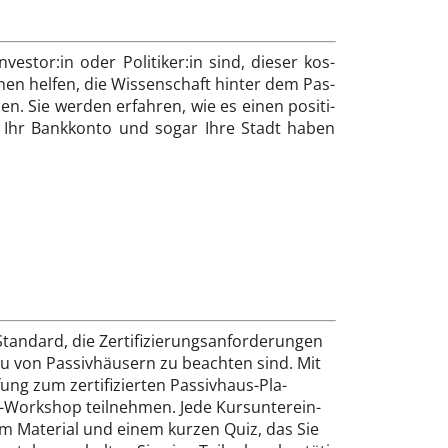
es­tor:in oder Po­li­ti­ker:in sind, die­ser kos­
h­nen hel­fen, die Wis­sen­schaft hin­ter dem Pas­
en. Sie wer­den er­fah­ren, wie es einen po­si­ti­
, Ihr Bank­kon­to und so­gar Ih­re Stadt ha­ben
n­dard, die Zer­ti­fi­zie­rungs­an­for­de­run­gen
 von Pas­siv­häu­sern zu be­ach­ten sind. Mit
ung zum zer­ti­fi­zier­ten Pas­siv­haus­-Pla­
-Work­shop teil­neh­men. Je­de Kurs­un­ter­ein­
rem Ma­te­ri­al und ei­nem kur­z­en Quiz, das Sie