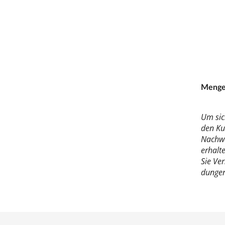
Men­gen
Um sich
den Kur
Nach­we
er­hal­
Sie Ver
dun­gen