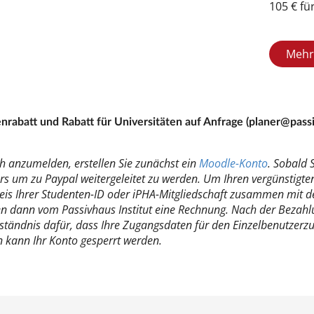
105 € für
Mehr 
­ra­batt und Ra­batt für Uni­ver­si­tä­ten auf An­fra­ge (pla­ner@pas­s
 an­zu­mel­den, er­stel­len Sie zu­nächst ein
Mood­le-Kon­to
. So­bald 
s um zu Paypal wei­ter­ge­lei­tet zu wer­den. Um Ih­ren ver­güns­tig­ten
is Ih­rer Stu­den­ten-ID oder iPHA-Mit­glied­schaft zu­sam­men mit de
ten dann vom Pas­siv­haus In­sti­tut ei­ne Rech­nung. Nach der Be­zah­lu
­ständ­nis da­für, dass Ih­re Zu­gangs­da­ten für den Ein­zel­be­nut­zer­z
 kann Ihr Kon­to ge­sperrt wer­den.