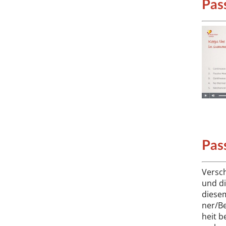
Pas
Pas
Ver­sch
und di
die­sem
ner/Be
heit be