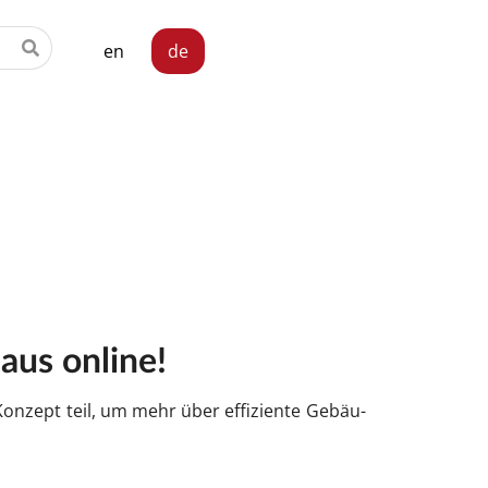
en
de
aus on­li­ne!
on­zept teil, um mehr über ef­fi­zi­en­te Ge­bäu­