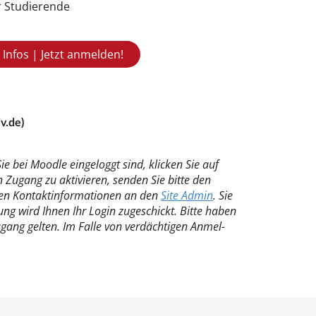
 Stu­die­ren­de
Infos | Jetzt anmelden!
iv.de)
Sie bei Mood­le ein­ge­loggt sind, kli­cken Sie auf
 Zu­gang zu ak­ti­vie­ren, sen­den Sie bit­te den
n Kon­takt­in­for­ma­tio­nen an den
Si­te Ad­min
. Sie
ng wird Ih­nen Ihr Lo­gin zu­ge­schickt. Bit­te ha­ben
u­gang gel­ten. Im Fal­le von ver­däch­ti­gen An­mel­