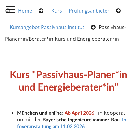
Home
Kurs- | Prüfungsanbieter
Kursangebot Passivhaus Institut
Passivhaus-
Planer*in/Berater*in-Kurs und Energieberater*in
Kurs "Pas­siv­haus-Pla­ner*in
und Ener­gie­be­ra­ter*in"
:
- in Ko­ope­ra­ti­
Mün­chen und on­li­ne
Ab April 2026
on mit der
Baye­ri­sche In­ge­nieu­re­kam­mer-Bau.
In­
fo­ver­an­stal­tung am 11.02.2026