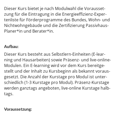
Die­ser Kurs bie­tet je nach Mo­dul­wahl die Vor­aus­set­
zung für die Ein­tra­gung in die Ener­gie­ef­fi­zi­enz-Ex­per­
ten­lis­te für För­der­pro­gram­me des Bun­des, Wohn- und
Nicht­wohn­ge­bäu­de und die Zer­ti­fi­zie­rung Pas­siv­haus-
Pla­ner*in und Be­ra­ter*in.
Auf­bau:
Die­ser Kurs be­steht aus Selbst­lern-Ein­hei­ten (E-le­ar­
ning und Haus­ar­bei­ten) so­wie Prä­senz- und li­ve-on­li­ne-
Mo­du­len. Ein E-le­ar­ning wird vor dem Kurs be­reit­ge­
stellt und der In­halt zu Kurs­be­ginn als be­kannt vor­aus­
ge­setzt. Die An­zahl der Kurs­ta­ge pro Mo­dul ist un­ter­
schied­lich (1-3 Kurs­ta­ge pro Mo­dul). Prä­senz-Kurs­ta­ge
wer­den ganz­tags an­ge­bo­ten, li­ve-on­li­ne Kurs­ta­ge halb­
tags.
Vor­aus­set­zung: