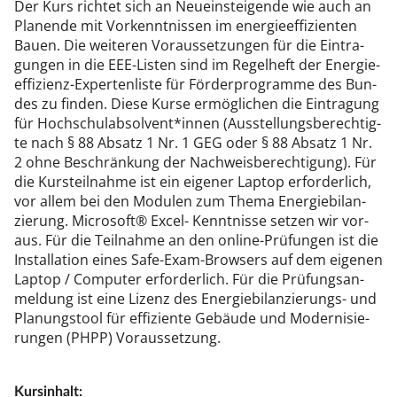
Der Kurs rich­tet sich an Neu­ein­stei­gen­de wie auch an
Pla­nen­de mit Vor­kennt­nis­sen im ener­gie­ef­fi­zi­en­ten
Bau­en. Die wei­te­ren Vor­aus­set­zun­gen für die Ein­tra­
gun­gen in die EEE-Lis­ten sind im Re­gel­heft der Ener­gie­
ef­fi­zi­enz-Ex­per­ten­lis­te für För­der­pro­gram­me des Bun­
des zu fin­den. Die­se Kur­se er­mög­li­chen die Ein­tra­gung
für Hoch­schul­ab­sol­vent*in­nen (Aus­stel­lungs­be­rech­tig­
te nach § 88 Ab­satz 1 Nr. 1 GEG oder § 88 Ab­satz 1 Nr.
2 oh­ne Be­schrän­kung der Nach­weis­be­rech­ti­gung). Für
die Kurs­teil­nah­me ist ein ei­ge­ner Lap­top er­for­der­lich,
vor al­lem bei den Mo­du­len zum The­ma Ener­gie­bi­lan­
zie­rung. Mi­cro­soft® Ex­cel- Kennt­nis­se set­zen wir vor­
aus. Für die Teil­nah­me an den on­li­ne-Prü­fun­gen ist die
In­stal­la­ti­on ei­nes Sa­fe-Ex­am-Brow­sers auf dem ei­ge­nen
Lap­top / Com­pu­ter er­for­der­lich. Für die Prü­fungs­an­
mel­dung ist ei­ne Li­zenz des Ener­gie­bi­lan­zie­rungs- und
Pla­nungs­tool für ef­fi­zi­en­te Ge­bäu­de und Mo­der­ni­sie­
run­gen (PHPP) Vor­aus­set­zung.
Kurs­in­halt: