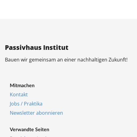
Pas­siv­haus In­sti­tut
Bau­en wir ge­mein­sam an ei­ner nach­hal­ti­gen Zu­kunft!
Mit­ma­chen
Kon­takt
Jobs / Prak­ti­ka
Newslet­ter abon­nie­ren
Ver­wand­te Sei­ten