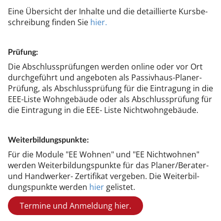
Ei­ne Über­sicht der In­hal­te und die de­tail­lier­te Kurs­be­
schrei­bung fin­den Sie
hier.
Prü­fung:
Die Ab­schluss­prü­fun­gen wer­den on­li­ne oder vor Ort
durch­ge­führt und an­ge­bo­ten als Pas­siv­haus-Pla­ner-
Prü­fung, als Ab­schluss­prü­fung für die Ein­tra­gung in die
EEE-Lis­te Wohn­ge­bäu­de oder als Ab­schluss­prü­fung für
die Ein­tra­gung in die EEE- Lis­te Nicht­wohn­ge­bäu­de.
Wei­ter­bil­dungs­punk­te:
Für die Mo­du­le "EE Woh­nen" und "EE Nicht­woh­nen"
wer­den Wei­ter­bil­dungs­punk­te für das Pla­ner/Be­ra­ter-
und Hand­wer­ker- Zer­ti­fi­kat ver­ge­ben. Die Wei­ter­bil­
dungs­punk­te wer­den
hier
ge­lis­tet.
Termine und Anmeldung hier.