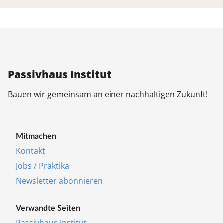
Pas­siv­haus In­sti­tut
Bau­en wir ge­mein­sam an ei­ner nach­hal­ti­gen Zu­kunft!
Mit­ma­chen
Kon­takt
Jobs / Prak­ti­ka
Newslet­ter abon­nie­ren
Ver­wand­te Sei­ten
Pas­siv­haus In­sti­tut