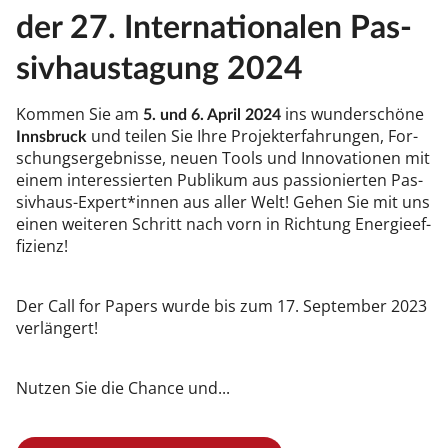
der 27. In­ter­na­tio­na­len Pas­
siv­haus­ta­gung 2024
Kom­men Sie am
ins wun­der­schö­ne
5. und 6.
April 2024
und tei­len Sie Ih­re Pro­jek­ter­fah­run­gen, For­
Inns­bruck
schungs­er­geb­nis­se, neu­en Tools und In­no­va­tio­nen mit
ei­nem in­ter­es­sier­ten Pu­bli­kum aus pas­sio­nier­ten Pas­
siv­haus-Ex­pert*in­nen aus al­ler Welt! Ge­hen Sie mit uns
einen wei­te­ren Schritt nach vorn in Rich­tung Ener­gie­ef­
fi­zi­enz!
Der Call for Pa­pers wur­de bis zum 17. Sep­tem­ber 2023
ver­län­gert!
Nut­zen Sie die Chan­ce und...