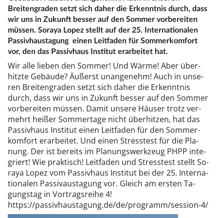
Breitengraden setzt sich daher die Erkenntnis durch, dass
wir uns in Zukunft besser auf den Sommer vorbereiten
müssen. Soraya Lopez stellt auf der 25. Internationalen
Passivhaustagung einen Leitfaden für Sommerkomfort
vor, den das Passivhaus Institut erarbeitet hat.
Wir al­le lie­ben den Som­mer! Und Wär­me! Aber über­
hitz­te Ge­bäu­de? Äu­ßerst un­an­ge­nehm! Auch in un­se­
ren Brei­ten­gra­den setzt sich da­her die Er­kennt­nis
durch, dass wir uns in Zu­kunft bes­ser auf den Som­mer
vor­be­rei­ten müs­sen. Da­mit un­se­re Häu­ser trotz ver­
mehrt hei­ßer Som­mer­ta­ge nicht über­hit­zen, hat das
Pas­siv­haus In­sti­tut einen Leit­fa­den für den Som­mer­
kom­fort er­ar­bei­tet. Und einen Stress­test für die Pla­
nung. Der ist be­reits im Pla­nungs­werk­zeug PHPP in­te­
griert! Wie prak­tisch! Leit­fa­den und Stress­test stellt So­
ra­ya Lo­pez vom Pas­siv­haus In­sti­tut bei der 25. In­ter­na­
tio­na­len Pas­si­vaus­ta­gung vor. Gleich am ers­ten Ta­
gungs­tag in Vor­trags­rei­he 4!
htt­ps://pas­siv­haus­ta­gung.de/de/pro­gramm/ses­si­on-4/