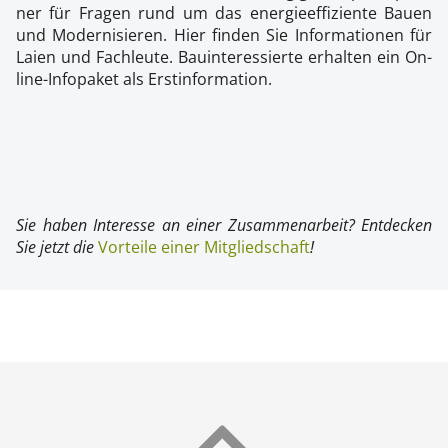
ner für Fra­gen rund um das ener­gie­ef­fi­zi­en­te Bau­en
und Mo­der­ni­sie­ren. Hier fin­den Sie In­for­ma­tio­nen für
Lai­en und Fach­leu­te. Bau­in­ter­es­sier­te er­hal­ten ein On­
li­ne-Inf­o­pa­ket als Erst­in­for­ma­ti­on.
Sie ha­ben In­ter­es­se an ei­ner Zu­sam­men­ar­beit? Ent­de­cken
Sie jetzt die
Vorteile einer Mitgliedschaft
!