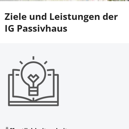
Zie­le und Leis­tun­gen der
IG Pas­siv­haus