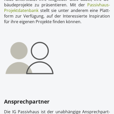
bäu­de­pro­jek­te zu prä­sen­tie­ren. Mit der
Pas­siv­haus-
Pro­jekt­da­ten­bank
stellt sie un­ter an­de­rem ei­ne Platt­
form zur Ver­fü­gung, auf der In­ter­es­sier­te In­spi­ra­ti­on
für ih­re ei­ge­nen Pro­jek­te fin­den kön­nen.
An­sprech­part­ner
Die IG Pas­siv­haus ist der un­ab­hän­gi­ge An­sprech­part­