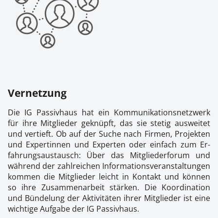
Ver­net­zung
Die IG Pas­siv­haus hat ein Kom­mu­ni­ka­ti­ons­netz­werk
für ih­re Mit­glie­der ge­knüpft, das sie ste­tig aus­wei­tet
und ver­tieft. Ob auf der Su­che nach Fir­men, Pro­jekt­en
und Ex­per­tin­nen und Ex­per­ten oder ein­fach zum Er­
fah­rungs­aus­tausch: Über das Mit­glie­der­fo­rum und
wäh­rend der zahl­rei­chen In­for­ma­ti­ons­ver­an­stal­tun­gen
kom­men die Mit­glie­der leicht in Kon­takt und kön­nen
so ih­re Zu­sam­men­ar­beit stär­ken. Die Ko­or­di­na­ti­on
und Bün­de­lung der Ak­ti­vi­tä­ten ih­rer Mit­glie­der ist ei­ne
wich­ti­ge Auf­ga­be der IG Pas­siv­haus.