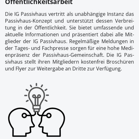
Öf­fent­lich­keits­ar­beit
Die IG Pas­siv­haus ver­tritt als un­ab­hän­gi­ge In­stanz das
Pas­siv­haus-Kon­zept und un­ter­stützt des­sen Ver­brei­
tung in der Öf­fent­lich­keit. Sie bie­tet um­fas­sen­de und
ak­tu­el­le In­for­ma­tio­nen und prä­sen­tiert da­bei al­le Mit­
glie­der der IG Pas­siv­haus. Re­gel­mä­ßi­ge Mel­dun­gen in
der Ta­ges- und Fach­pres­se sor­gen für ei­ne ho­he Me­di­
en­prä­senz der Pas­siv­haus-Ge­mein­schaft. Die IG Pas­
siv­haus stellt ih­ren Mit­glie­dern kos­ten­frei Bro­schü­ren
und Flyer zur Wei­ter­ga­be an Drit­te zur Ver­fü­gung.