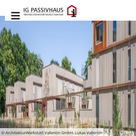
IG Passivhaus
Wir über uns
Unsere
Ziele und Leistungen
© ArchitekturWerkstatt Vallentin GmbH, Lukas Vallentin