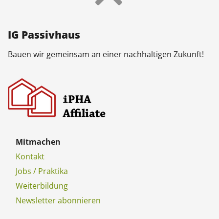
IG Pas­siv­haus
Bau­en wir ge­mein­sam an ei­ner nach­hal­ti­gen Zu­kunft!
Mit­ma­chen
Kon­takt
Jobs / Prak­ti­ka
Wei­ter­bil­dung
Newslet­ter abon­nie­ren