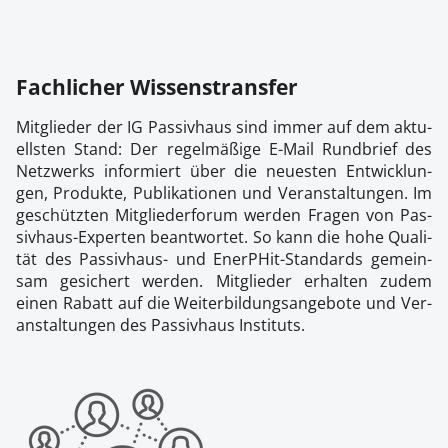
Fach­li­cher Wis­sen­strans­fer
Mit­glie­der der IG Pas­siv­haus sind im­mer auf dem ak­tu­
ells­ten Stand: Der re­gel­mä­ßi­ge E-Mail Rund­brief des
Netz­werks in­for­miert über die neu­es­ten Ent­wick­lun­
gen, Pro­duk­te, Pu­bli­ka­tio­nen und Ver­an­stal­tun­gen. Im
ge­schütz­ten Mit­glie­der­fo­rum wer­den Fra­gen von Pas­
siv­haus-Ex­per­ten be­ant­wor­tet. So kann die ho­he Qua­li­
tät des Pas­siv­haus- und Ener­PHit-Stan­dards ge­mein­
sam ge­si­chert wer­den. Mit­glie­der er­hal­ten zu­dem
einen Ra­batt auf die Wei­ter­bil­dungs­an­ge­bo­te und Ver­
an­stal­tun­gen des Pas­siv­haus In­sti­tu­ts.