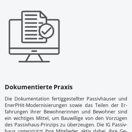
Do­ku­men­tier­te Pra­xis
Die Do­ku­men­ta­ti­on fer­tig­ge­stell­ter Pas­siv­häu­ser und
Ener­PHit-Mo­der­ni­sie­run­gen so­wie das Tei­len der Er­
fah­run­gen ih­rer Be­woh­ne­rin­nen und Be­woh­ner sind
ein wich­ti­ges Mit­tel, um Bau­wil­li­ge von den Vor­zü­gen
des Pas­siv­haus-Prin­zips zu über­zeu­gen. Die IG Pas­siv­
haus un­ter­stützt ih­re Mit­glie­der ak­tiv da­bei, ih­re Ge­