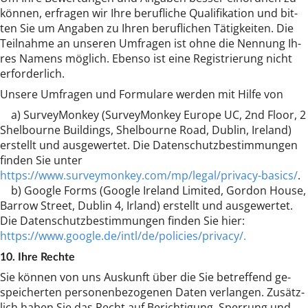
kön­nen, er­fra­gen wir Ih­re be­ruf­li­che Qua­li­fi­ka­ti­on und bit­
ten Sie um An­ga­ben zu Ih­ren be­ruf­li­chen Tä­tig­kei­ten. Die
Teil­nah­me an un­se­ren Um­fra­gen ist oh­ne die Nen­nung Ih­
res Na­mens mög­lich. Eben­so ist ei­ne Re­gis­trie­rung nicht
er­for­der­lich.
Un­se­re Um­fra­gen und For­mu­la­re wer­den mit Hil­fe von
a) Sur­vey­Mon­key (Sur­vey­Mon­key Eu­ro­pe UC, 2nd Floor, 2
Shel­bour­ne Buil­dings, Shel­bour­ne Road, Du­blin, Ire­land)
er­stellt und aus­ge­wer­tet. Die Da­ten­schutz­be­stim­mun­gen
fin­den Sie un­ter
https://www.surveymonkey.com/mp/legal/privacy-basics/
.
b) Goo­gle Forms (Goo­gle Ire­land Li­mi­ted, Gor­don Hou­se,
Bar­row Street, Du­blin 4, Ir­land) er­stellt und aus­ge­wer­tet.
Die Da­ten­schutz­be­stim­mun­gen fin­den Sie hier:
https://www.google.de/intl/de/policies/privacy/.
10. Ih­re Rech­te
Sie kön­nen von uns Aus­kunft über die Sie be­tref­fend ge­
spei­cher­ten per­so­nen­be­zo­ge­nen Da­ten ver­lan­gen. Zu­sätz­
lich ha­ben Sie das Recht auf Be­rich­ti­gung, Sper­rung und