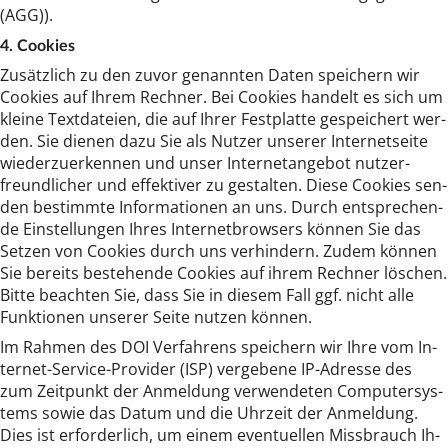
(AGG)).
4. Coo­kies
Zu­sätz­lich zu den zu­vor ge­nann­ten Da­ten spei­chern wir
Coo­kies auf Ih­rem Rech­ner. Bei Coo­kies han­delt es sich um
klei­ne Text­da­tei­en, die auf Ih­rer Fest­plat­te ge­spei­chert wer­
den. Sie die­nen da­zu Sie als Nut­zer un­se­rer In­ter­netsei­te
wie­der­zu­er­ken­nen und un­ser In­ter­ne­t­an­ge­bot nut­zer­
freund­li­cher und ef­fek­ti­ver zu ge­stal­ten. Die­se Coo­kies sen­
den be­stimm­te In­for­ma­tio­nen an uns. Durch ent­spre­chen­
de Ein­stel­lun­gen Ih­res In­ter­net­brow­sers kön­nen Sie das
Set­zen von Coo­kies durch uns ver­hin­dern. Zu­dem kön­nen
Sie be­reits be­ste­hen­de Coo­kies auf ih­rem Rech­ner lö­schen.
Bit­te be­ach­ten Sie, dass Sie in die­sem Fall ggf. nicht al­le
Funk­tio­nen un­se­rer Sei­te nut­zen kön­nen.
Im Rah­men des DOI Ver­fah­rens spei­chern wir Ih­re vom In­
ter­net-Ser­vi­ce-Pro­vi­der (ISP) ver­ge­be­ne IP-Adres­se des
zum Zeit­punkt der An­mel­dung ver­wen­de­ten Com­pu­ter­sys­
tems so­wie das Da­tum und die Uhr­zeit der An­mel­dung.
Dies ist er­for­der­lich, um ei­nem even­tu­el­len Miss­brauch Ih­