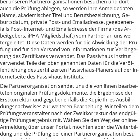
bei un­se­ren Part­ner­or­ga­ni­sa­tio­nen be­su­chen und dort
auch die Prü­fung ab­le­gen, so wer­den Ih­re An­mel­de­da­ten
(Na­me, aka­de­mi­scher Ti­tel und Be­rufs­be­zeich­nung, Ge­
burts­da­tum, pri­va­te Post- und Email­adres­se, ge­ge­be­nen­
falls Post- In­ter­net- und Email­adres­se der Fir­ma /des Ar­
beit­ge­bers, iPHA-Mit­glied­schaft) vom Part­ner an uns wei­
ter­ge­lei­tet. Die­se Da­ten wer­den für die Ab­wick­lung der Prü­
fung und für den Ver­sand von In­for­ma­tio­nen zur Ver­län­ge­
rung des Zer­ti­fi­ka­tes ver­wen­det. Das Pas­siv­haus In­sti­tut
ver­wen­det Tei­le der oben ge­nann­ten Da­ten für die Ver­öf­
fent­li­chung des zer­ti­fi­zier­ten Pas­siv­haus-Pla­ners auf der In­
ter­netsei­te des Pas­siv­haus In­sti­tuts.
Die Part­ner­or­ga­ni­sa­ti­on sen­det uns die von Ih­nen be­ar­bei­
te­ten ori­gi­na­len Prü­fungs­do­ku­men­te, die Er­geb­nis­se der
Erst­kor­rek­tur und ge­ge­be­nen­falls die Ko­pie Ih­res Aus­bil­
dungs­nach­wei­ses zur wei­te­ren Be­ar­bei­tung. Wir tei­len dem
Prü­fungs­ver­an­stal­ter nach der Zweit­kor­rek­tur das end­gül­
ti­ge Prü­fungs­er­geb­nis mit. Wäh­len Sie den Weg der on­li­ne-
An­mel­dung über un­ser Por­tal, möch­ten aber die Wei­ter­bil­
dung und die Prü­fung bei ei­ner Part­ner­or­ga­ni­sa­ti­on be­su­