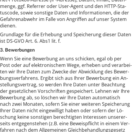
men­ge, ggf. Re­fer­rer oder User-Agent und den HTTP-Sta­
tus­co­de, so­wie sons­ti­ge Da­ten und In­for­ma­tio­nen, die der
Ge­fah­ren­ab­wehr im Fal­le von An­grif­fen auf un­ser Sys­tem
die­nen.
Grund­la­ge für die Er­he­bung und Spei­che­rung die­ser Da­ten
ist DS-GVO Art. 6. Ab­s1 lit. f.
3. Be­wer­bun­gen
Wenn Sie ei­ne Be­wer­bung an uns schi­cken, egal ob per
Post oder auf elek­tro­ni­schem We­ge, er­he­ben und ver­ar­bei­
ten wir Ih­re Da­ten zum Zwe­cke der Ab­wick­lung des Be­wer­
bungs­ver­fah­rens. Er­gibt sich aus Ih­rer Be­wer­bung ein An­
stel­lungs­ver­trag, so wer­den Ih­re Da­ten un­ter Be­ach­tung
der ge­setz­li­chen Vor­schrif­ten ge­spei­chert. Leh­nen wir Ih­re
Be­wer­bung ab, so lö­schen wir Ih­re Da­ten au­to­ma­tisch
nach zwei Mo­na­ten, so­fern Sie ei­ner wei­te­ren Spei­che­rung
Ih­rer Da­ten nicht ein­ge­wil­ligt ha­ben oder so­fern der Lö­
schung kei­ne sons­ti­gen be­rech­tig­ten In­ter­es­sen un­se­rer­
seits ent­ge­gen­ste­hen (z.B. ei­ne Be­weis­pflicht in ei­nem Ver­
fah­ren nach dem All­ge­mei­nen Gleich­be­hand­lungs­ge­setz