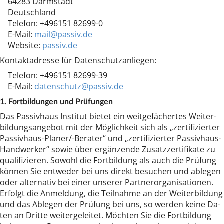
64283 Darm­stadt
Deutsch­land
Te­le­fon: +496151 82699-0
E-Mail:
mail@pas­siv.de
Web­si­te:
passiv.de
Kon­takt­adres­se für Da­ten­schutz­an­lie­gen:
Te­le­fon: +496151 82699-39
E-Mail:
da­ten­schutz@pas­siv.de
1. Fort­bil­dun­gen und Prü­fun­gen
Das Pas­siv­haus In­sti­tut bie­tet ein weit­ge­fä­cher­tes Wei­ter­
bil­dungs­an­ge­bot mit der Mög­lich­keit sich als „zer­ti­fi­zier­ter
Pas­siv­haus-Pla­ner/-Be­ra­ter“ und „zer­ti­fi­zier­ter Pas­siv­haus-
Hand­wer­ker“ so­wie über er­gän­zen­de Zu­satz­zer­ti­fi­ka­te zu
qua­li­fi­zie­ren. So­wohl die Fort­bil­dung als auch die Prü­fung
kön­nen Sie ent­we­der bei uns di­rekt be­su­chen und ab­le­gen
oder al­ter­na­tiv bei ei­ner un­se­rer Part­ner­or­ga­ni­sa­tio­nen.
Er­folgt die An­mel­dung, die Teil­nah­me an der Wei­ter­bil­dung
und das Ab­le­gen der Prü­fung bei uns, so wer­den kei­ne Da­
ten an Drit­te wei­ter­ge­lei­tet. Möch­ten Sie die Fort­bil­dung