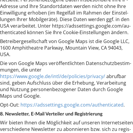
Adres­se und Ih­re Stand­ort­da­ten wer­den nicht oh­ne Ih­re
Ein­wil­li­gung er­ho­ben (im Re­gel­fall im Rah­men der Ein­stel­
lun­gen Ih­rer Mo­bil­ge­rä­te). Die­se Da­ten wer­den ggf. in den
USA ver­ar­bei­tet. Un­ter htt­ps://ads­set­tings.goo­gle.com/au­
then­ti­ca­ted kön­nen Sie Ih­re Coo­kie-Ein­stel­lun­gen än­dern.
Be­trei­ber­ge­sell­schaft von Goo­gle Maps ist die Goo­gle LLC,
1600 Am­phi­thea­tre Park­way, Moun­tain View, CA 94043,
USA.
Die von Goo­gle Maps ver­öf­fent­lich­ten Da­ten­schutz­be­stim­
mun­gen, die un­ter
https://www.google.de/intl/de/policies/privacy/
ab­ruf­bar
sind, ge­ben Auf­schluss über die Er­he­bung, Ver­ar­bei­tung
und Nut­zung per­so­nen­be­zo­ge­ner Da­ten durch Goo­gle
Maps und Goo­gle.
Opt-Out:
https://adssettings.google.com/authenticated
.
8. Newslet­ter, E-Mail Ver­tei­ler und Re­gis­trie­rung
Wir bie­ten Ih­nen die Mög­lich­keit auf un­se­ren In­ter­netsei­ten
ver­schie­de­ne Newslet­ter zu abon­nie­ren bzw. sich zu re­gis­