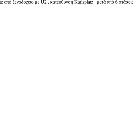
latz από ξενοδοχειο με U2 , κατευθυνση Karlsplatz , μετά από 6 σ