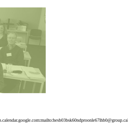
lendar.google.com:mailto:hesb03bsk60ndproonle67lhb0@group.cal